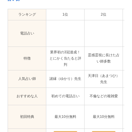
ランキング
1位
2位
電話占い
業界初の3冠達成！
霊感霊視に長けた占
特徴
とにかく当たると評
い師多数
業
判
天津日（あまつひ）
人気占い師
諸縁（ゆかり）先生
先生
実
おすすめな人
初めての電話占い
不倫などの複雑愛
い
初回特典
最大10分無料
最大10分無料