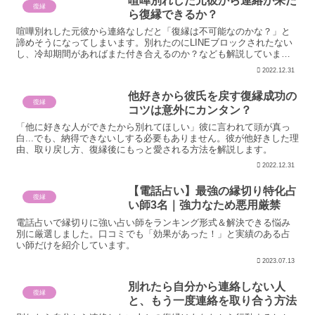
喧嘩別れした元彼から連絡が来た
復縁
ら復縁できるか？
喧嘩別れした元彼から連絡なしだと「復縁は不可能なのかな？」と
諦めそうになってしまいます。別れたのにLINEブロックされたない
し、冷却期間があればまた付き合えるのか？なども解説していま
す。
2022.12.31
他好きから彼氏を戻す復縁成功の
復縁
コツは意外にカンタン？
「他に好きな人ができたから別れてほしい」彼に言われて頭が真っ
白...でも、納得できないしする必要もありません。彼が他好きした理
由、取り戻し方、復縁後にもっと愛される方法を解説します。
2022.12.31
【電話占い】最強の縁切り特化占
復縁
い師3名｜強力なため悪用厳禁
電話占いで縁切りに強い占い師をランキング形式＆解決できる悩み
別に厳選しました。口コミでも「効果があった！」と実績のある占
い師だけを紹介しています。
2023.07.13
別れたら自分から連絡しない人
復縁
と、もう一度連絡を取り合う方法