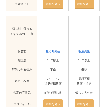
公式サイト
詳細を見る
詳細を見る
悩み別に選べる
おすすめの占い師
お名前
星乃叶先生
明澄先生
鑑定歴
16年以上
18年以上
解決できる悩み
不倫
復縁
サイキック
霊感霊視
得意な占術
状況好転祈願
祈願・祈祷
鑑定の雰囲気
的確で頼れる
優しく大らか
プロフィール
詳細を見る
詳細を見る