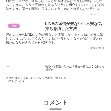
別れたら自分から連絡しない人との復縁はあなたから行動するしか
ありません。もう一度連絡を取る方法3つを紹介するので、まずは以
前のように話せる関係に戻りましょう。わざと連絡しない男性もい
るので見分け方も要チェックですよ。
2022.12.31
LINEの返信が来ない！不安な気
復縁
持ちを消した方法
好きな人からLINEの返信が来ないと不安になりますよね。通知に気
付くようにどこに行くのもスマホが手放せなくなった私が、彼と両
想いになり付き合えた体験談です。
2023.10.13
両想いは勘違いだった？確信を持ちたくて占った
体験談
友達の彼氏と浮気したらバレる？本気で好きにな
ってしまったら
コメント