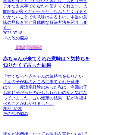
物事がうまくいかないときには、スピリチュ
アルな出来事であなたへ伝えてくれます。人
間関係が良くなかったり、なんとなくうまく
いかないことでも意味はあるもの。本当の意
味の見抜き方と具体的な解決方法を紹介しま
す。
2023.07.18
その他の悩み
その他の悩み
赤ちゃんが来てくれた意味は？気持ちを
知りたくて占った結果
「亡くなった赤ちゃんの気持ちを知りたい」
「あの子が私のところに来てくれた意味
は？」一度流産経験のあった私は、今回の子
も同じ子だったのかもしれないのかと気にな
っていました。占い鑑定の結果、私が今後す
べきことがわかりました。
2023.07.20
その他の悩み
彼女が不機嫌になっても理由を言わないので