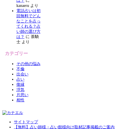
は？
に
kanaeru
より
電話占いは初
回無料でどん
なことを占っ
てくれる？占
い師の選び方
は？
に
茶騎
士
より
カテゴリー
その他の悩み
不倫
出会い
占い
復縁
浮気
片思い
相性
サイトマップ
【無料】占い師様・占い館様向け取材記事掲載のご案内