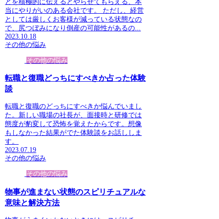
とを積極的に伝えるとやらせてもらえる、本
当にやりがいのある会社です。 ただし、経営
としては厳しくお客様が減っている状態なの
で、尻つぼみになり倒産の可能性があるの...
2023.10.18
その他の悩み
その他の悩み
転職と復職どっちにすべきか占った体験
談
転職と復職のどっちにすべきか悩んでいまし
た。新しい職場の社長が、面接時と研修では
態度が豹変して恐怖を覚えたからです。想像
もしなかった結果がでた体験談をお話ししま
す。
2023.07.19
その他の悩み
その他の悩み
物事が進まない状態のスピリチュアルな
意味と解決方法