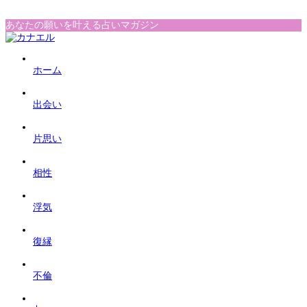
あなたの願いを叶える占いマガジン
ホーム
出会い
片思い
相性
浮気
復縁
不倫