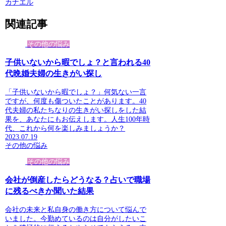
カナエル
関連記事
その他の悩み
子供いないから暇でしょ？と言われる40
代晩婚夫婦の生きがい探し
「子供いないから暇でしょ？」何気ない一言
ですが、何度も傷ついたことがあります。40
代夫婦の私たちなりの生きがい探しをした結
果を、あなたにもお伝えします。人生100年時
代、これから何を楽しみましょうか？
2023.07.19
その他の悩み
その他の悩み
会社が倒産したらどうなる？占いで職場
に残るべきか聞いた結果
会社の未来と私自身の働き方について悩んで
いました。今勤めているのは自分がしたいこ