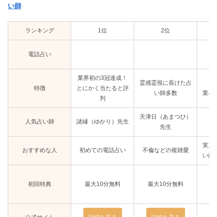
い師
ランキング
1位
2位
電話占い
業界初の3冠達成！
霊感霊視に長けた占
特徴
とにかく当たると評
い師多数
業界
判
天津日（あまつひ）
人気占い師
諸縁（ゆかり）先生
先生
実店
おすすめな人
初めての電話占い
不倫などの複雑愛
い師
4
初回特典
最大10分無料
最大10分無料
＋
※