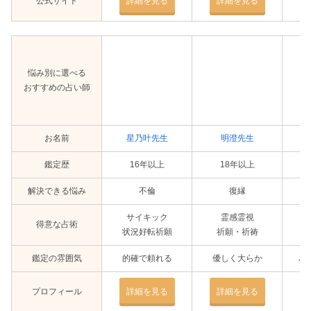
公式サイト
詳細を見る
詳細を見る
悩み別に選べる
おすすめの占い師
お名前
星乃叶先生
明澄先生
鑑定歴
16年以上
18年以上
解決できる悩み
不倫
復縁
サイキック
霊感霊視
得意な占術
状況好転祈願
祈願・祈祷
鑑定の雰囲気
的確で頼れる
優しく大らか
ハ
プロフィール
詳細を見る
詳細を見る