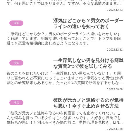
で、何も悪いことではありません。ですが、不安な感情のまま素直
に行動するのがよいわけでもないのです。男性は信頼できる...
2022.12.23
浮気はどこから？男女のボーダー
浮気
ラインの違いを知っておく
「浮気はどこからか？」男女のボーダーラインの違いをわかりやす
く解説しています。明確な違いを知っておくことで、トラブルを回
避でき恋愛も積極的に楽しめるようになります。
2022.12.31
一生浮気しない男を見分ける簡単
浮気
な質問3つで彼を試してみる
彼のことを信じたいけど「一生浮気しない男なんていない！」と周
りに言われると不安になってしまいますよね？浮気をする男性は約8
割との研究結果もあるなか、たった3つの質問で浮気をするかしない
か見分ける方法があるんです。本当に当たるので、彼の本性を見極
2022.09.09
める覚悟のある女性だけ試して下さいね。
彼氏が元カノと連絡するのが気持
浮気
ち悪い！今すぐ止めさせる方法
「彼氏が元カノと連絡を取るのを何度言っても止めてくれない」こ
んな悩みを持っている女性はじつは多いんです。大好きな彼氏でも
気持ちが悪い！と別れるべきか悩む前に、男性心理を見抜き、LINE
を止めさせる方法を紹介します。
2022.11.28