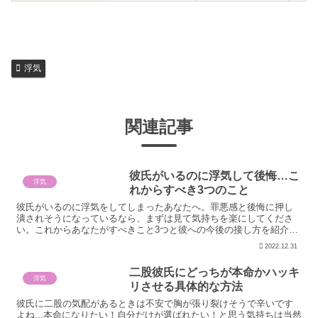
浮気
関連記事
彼氏がいるのに浮気して後悔…こ
浮気
れからすべき3つのこと
彼氏がいるのに浮気をしてしまったあなたへ。罪悪感と後悔に押し
潰されそうになっているなら、まずは見て気持ちを楽にしてくださ
い。これからあなたがすべきこと3つと彼への今後の接し方を紹介し
ています。
2022.12.31
二股彼氏にどっちが本命かハッキ
浮気
リさせる具体的な方法
彼氏に二股の気配があるときは不安で胸が張り裂けそうで辛いです
よね...本命になりたい！自分だけが選ばれたい！と思う気持ちは当然