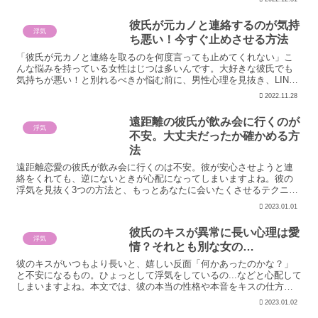
彼氏が元カノと連絡するのが気持
浮気
ち悪い！今すぐ止めさせる方法
「彼氏が元カノと連絡を取るのを何度言っても止めてくれない」こ
んな悩みを持っている女性はじつは多いんです。大好きな彼氏でも
気持ちが悪い！と別れるべきか悩む前に、男性心理を見抜き、LINE
を止めさせる方法を紹介します。
2022.11.28
遠距離の彼氏が飲み会に行くのが
浮気
不安。大丈夫だったか確かめる方
法
遠距離恋愛の彼氏が飲み会に行くのは不安。彼が安心させようと連
絡をくれても、逆にないときが心配になってしまいますよね。彼の
浮気を見抜く3つの方法と、もっとあなたに会いたくさせるテクニッ
クを紹介します。
2023.01.01
彼氏のキスが異常に長い心理は愛
浮気
情？それとも別な女の…
彼のキスがいつもより長いと、嬉しい反面「何かあったのかな？」
と不安になるもの。ひょっとして浮気をしているの...などと心配して
しまいますよね。本文では、彼の本当の性格や本音をキスの仕方別
に解説しています。
2023.01.02