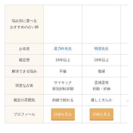
悩み別に選べる
おすすめの占い師
お名前
星乃叶先生
明澄先生
鑑定歴
16年以上
18年以上
解決できる悩み
不倫
復縁
サイキック
霊感霊視
得意な占術
状況好転祈願
祈願・祈祷
鑑定の雰囲気
的確で頼れる
優しく大らか
ハ
プロフィール
詳細を見る
詳細を見る