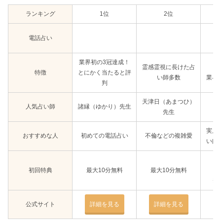
ランキング
1位
2位
電話占い
業界初の3冠達成！
霊感霊視に長けた占
特徴
とにかく当たると評
い師多数
業界
判
天津日（あまつひ）
人気占い師
諸縁（ゆかり）先生
先生
実店
おすすめな人
初めての電話占い
不倫などの複雑愛
い師
4
初回特典
最大10分無料
最大10分無料
＋
※
公式サイト
詳細を見る
詳細を見る