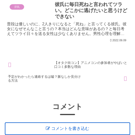
彼氏に毎日死ねと言われてツラ
浮気
い。どこかに逃げたいと思うけど
できない
普段は優しいのに、2人きりになると「死ね」と言ってくる彼氏。彼
女になぜそんなこと言うの？本当はどんな意味があるの？と毎日考
えてツライ日々を送る女性は少なくありません。男性心理を理解
し、本当の幸せな未来を手に入れる方法を解説します。
2022.09.09
【オタク街コン】アニメコンの参加者がやばいと
口コミ多数な理由
予定がわかったら連絡するは嘘？脈なしか見分け
る方法
コメント
コメントを書き込む