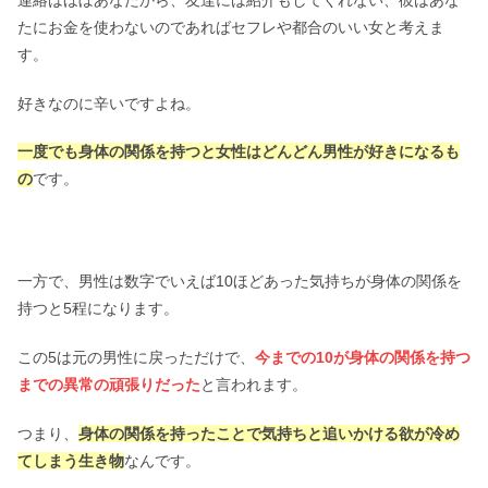
たにお金を使わないのであればセフレや都合のいい女と考えま
す。
好きなのに辛いですよね。
一度でも身体の関係を持つと女性はどんどん男性が好きになるも
の
です。
一方で、男性は数字でいえば10ほどあった気持ちが身体の関係を
持つと5程になります。
この5は元の男性に戻っただけで、
今までの10が身体の関係を持つ
までの異常の頑張りだった
と言われます。
つまり、
身体の関係を持ったことで気持ちと追いかける欲が冷め
てしまう生き物
なんです。