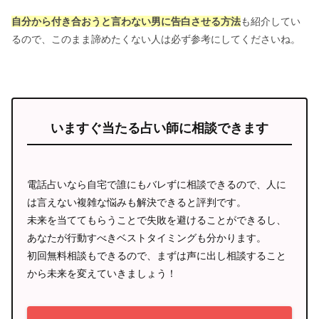
自分から付き合おうと言わない男に告白させる方法
も紹介してい
るので、このまま諦めたくない人は必ず参考にしてくださいね。
いますぐ当たる占い師に相談できます
電話占いなら自宅で誰にもバレずに相談できるので、人に
は言えない複雑な悩みも解決できると評判です。
未来を当ててもらうことで失敗を避けることができるし、
あなたが行動すべきベストタイミングも分かります。
初回無料相談もできるので、まずは声に出し相談すること
から未来を変えていきましょう！