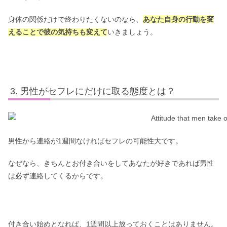
身体の関係だけで終わりたくないのなら、
あなた自身の行動を変
えることで彼の気持ちも変えて
いきましょう。
男性がセフレにだけに取る態度とは？
男性から連絡が1週間なければセフレの可能性大です。
なぜなら、きちんとお付き合いをしてあなたが好きであれば男性
は必ず連絡してくるからです。
付き合い始めとなれば、1週間以上放っておくことはありません。