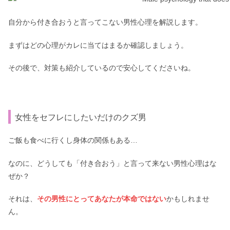
自分から付き合おうと言ってこない男性心理を解説します。
まずはどの心理がカレに当てはまるか確認しましょう。
その後で、対策も紹介しているので安心してくださいね。
女性をセフレにしたいだけのクズ男
ご飯も食べに行くし身体の関係もある…
なのに、どうしても「付き合おう」と言って来ない男性心理はな
ぜか？
それは、
その男性にとってあなたが本命ではない
かもしれませ
ん。