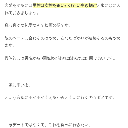
恋愛をするには
男性は女性を追いかけたい生き物だ
と常に頭に入
れておきましょう。
真っ直ぐな純愛なんて映画の話です。
彼のペースに合わすのはやめ、あなたばかりが連絡するのもやめ
ます。
具体的には男性から3回連絡があればあなたは1回で良いです。
「家に来いよ」
という言葉にホイホイ会えるからと会いに行くのもダメです。
「家デートではなくて、これを食べに行きたい」