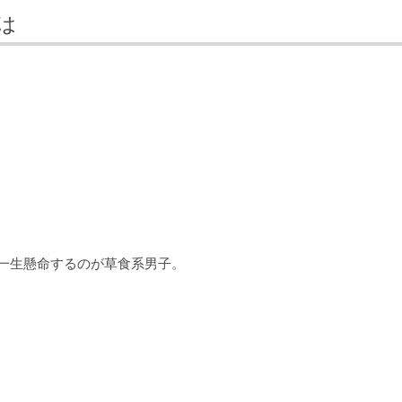
は
一生懸命するのが草食系男子。