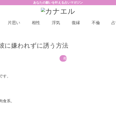
あなたの願いを叶える占いマガジン
片思い
相性
浮気
復縁
不倫
占
彼に嫌われずに誘う方法
相性
です。
肉食系。