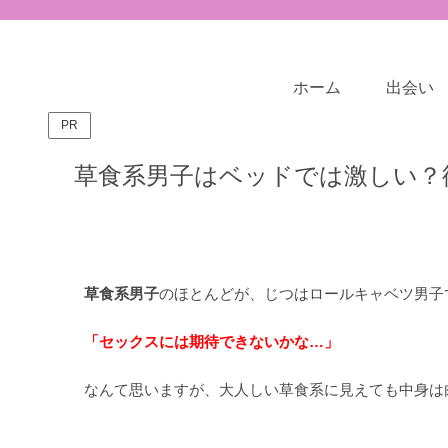
ホーム
出会い
PR
草食系男子はベッドでは激しい？
草食系男子
のほとんどが、じつはロールキャベツ男子
「
セックス
には
期待できない
かな…」
なんて思いますが、大人しい草食系に見えても中身は