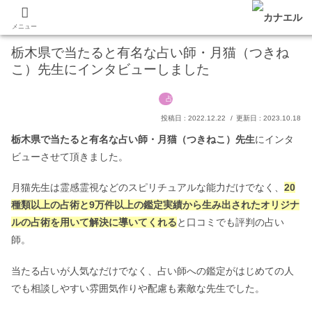
あなたの願いを叶える占いマガジン
PR
メニュー
栃木県で当たると有名な占い師・月猫（つきね
こ）先生にインタビューしました
占い
2022.12.22
2023.10.18
栃木県で当たると有名な占い師
・月猫（つきねこ）先生
にインタ
ビューさせて頂きました。
月猫先生は霊感霊視などのスピリチュアルな能力だけでなく、
20
種類以上の占術と9万件以上の鑑定実績から生み出されたオリジナ
ルの占術を用いて解決に導いてくれる
と口コミでも評判の占い
師。
当たる占いが人気なだけでなく、占い師への鑑定がはじめての人
でも相談しやすい雰囲気作りや配慮も素敵な先生でした。